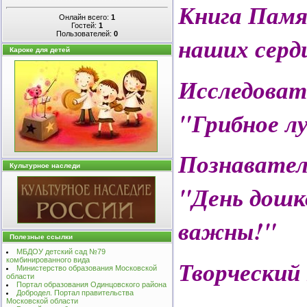
Книга Памя
Онлайн всего:
1
Гостей:
1
Пользователей:
0
наших серд
Кароке для детей
Исследоват
"Грибное л
Познавател
Культурное наследи
"День дошк
важны!"
Полезные ссылки
МБДОУ детский сад №79
Творческий
комбинированного вида
Министерство образования Московской
области
Портал образования Одинцовского района
Добродел. Портал правительства
Московской области